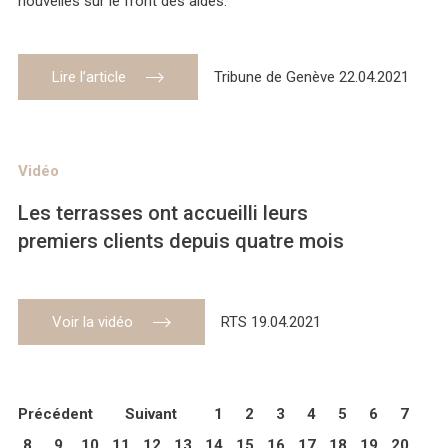
nouvelles sur le front des aides.
Lire l’article
Tribune de Genève 22.04.2021
Vidéo
Les terrasses ont accueilli leurs
premiers clients depuis quatre mois
Voir la vidéo
RTS 19.04.2021
Précédent
Suivant
1
2
3
4
5
6
7
8
9
10
11
12
13
14
15
16
17
18
19
20