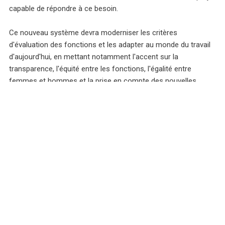
capable de répondre à ce besoin.
Ce nouveau système devra moderniser les critères
d'évaluation des fonctions et les adapter au monde du travail
d'aujourd'hui, en mettant notamment l'accent sur la
transparence, l'équité entre les fonctions, l'égalité entre
femmes et hommes et la prise en compte des nouvelles
compétences et des nouveaux métiers.
Après des travaux exploratoires qui ont notamment permis
d'étudier les réformes déployées dans d'autres cantons ou
entités parapubliques, le Conseil d'Etat a élaboré une feuille de
route en quatre étapes pour la mise en œuvre du projet
G'Evolue.
Par ailleurs, le Conseil d'Etat veille à associer les organisations
représentatives du personnel, ainsi que les responsables
hiérarchiques et des ressources humaines, à l'élaboration de