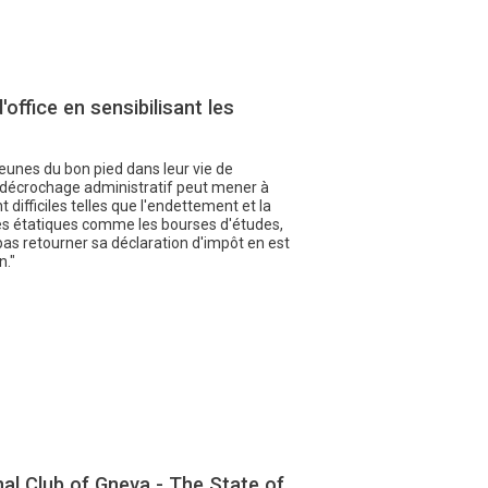
'office en sensibilisant les
s jeunes du bon pied dans leur vie de
e décrochage administratif peut mener à
difficiles telles que l'endettement et la
des étatiques comme les bourses d'études,
pas retourner sa déclaration d'impôt en est
n."
al Club of Gneva - The State of