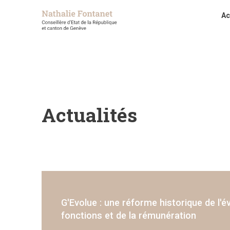
Ac
Actualités
G'Evolue : une réforme historique de l'é
Simplification des relations avec l’admi
Comptes 2025 de l’Etat de Genève : un 
Rapport d'activité 2025 du bureau de pro
fonctions et de la rémunération
œuvre du principe "once only"
millions
de prévention des violences (BPEV)