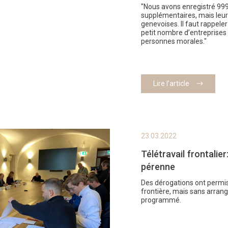
"Nous avons enregistré 999
supplémentaires, mais leur
genevoises. Il faut rappele
petit nombre d’entreprises 
personnes morales."
Lire l’article
23.03.2022
Télétravail frontalie
pérenne
Des dérogations ont permis 
frontière, mais sans arran
programmé.