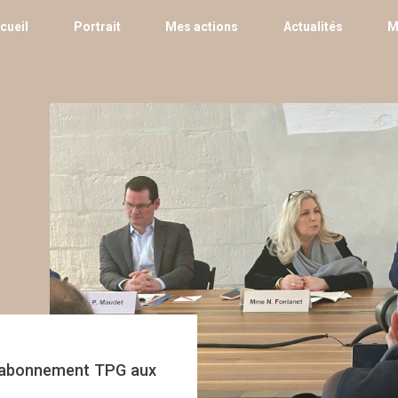
cueil
Portrait
Mes actions
Actualités
M
 l’abonnement TPG aux
’impôts pour les
n d’une anomalie
e discours de Saint-
rité au Conseil d’État